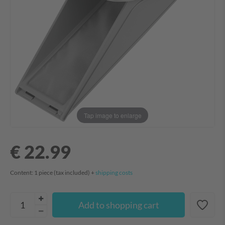
Tap image to enlarge
€ 22.99
Content:
1
piece
(tax included) +
shipping costs
Add to shopping cart