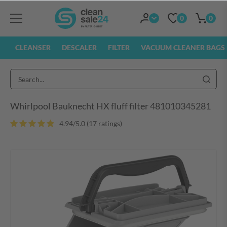
0
0
CLEANSER
DESCALER
FILTER
VACUUM CLEANER BAGS
Whirlpool Bauknecht HX fluff filter 481010345281
4.94/5.0 (17 ratings)