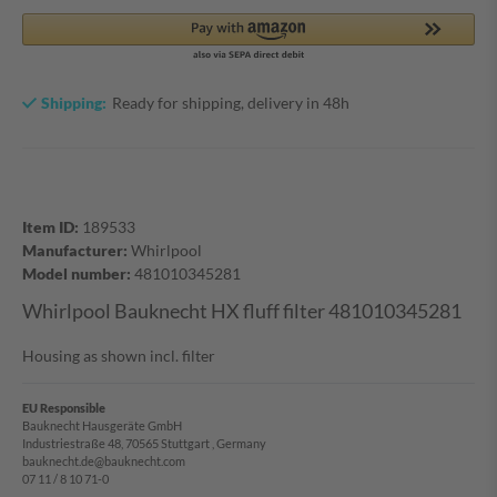
Shipping:
Ready for shipping, delivery in 48h
Item ID:
189533
Manufacturer:
Whirlpool
Model number:
481010345281
Whirlpool Bauknecht HX fluff filter 481010345281
Housing as shown incl. filter
EU Responsible
Bauknecht Hausgeräte GmbH
Industriestraße 48, 70565 Stuttgart , Germany
bauknecht.de@bauknecht.com
07 11 / 8 10 71-0