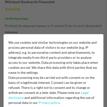
Whirlpool Bauknecht Flusensieb
Verified purchase
Produkt ist okay,passt genau in Trockner,Preis ist auch akzeptabel!
Unknown
We use cookies and similar technologies on our website and
Skippy
process personal data of visitors to our website (e.g. IP
address), e.g. to personalise content and advertisements, to
integrate media from third-party providers or to analyse
Verified purchase
access to our website. Data processing only takes place when
cookies are set. We share this data with third parties that we
Alles perfekt. Schnelle Lieferung. Tipp top.
name in the settings.
Unknown
Data processing may be carried out with consent or on the
basis of a legitimate interest. Consent can be given or
Super
refused. There is a right not to consent and to change or
withdraw consent at a later date. Please note our
Legal
disclosure
and additional information regarding the use of
personal data in our
Privacy policy
.
Verified purchase